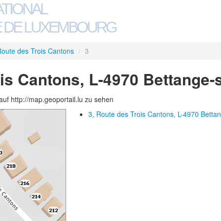
ATIONAL
 DE LUXEMBOURG
oute des Trois Cantons
/
3
ois Cantons, L-4970 Bettange-
auf http://map.geoportail.lu zu sehen
3, Route des Trois Cantons, L-4970 Betta