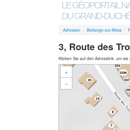
LE GÉOPORTAIL N
DU GRAND-DUCHÉ
Adressen
/
Bettange-sur-Mess
/
R
3, Route des Tr
Klicken Sie auf den Adresslink, um sie 
+
–