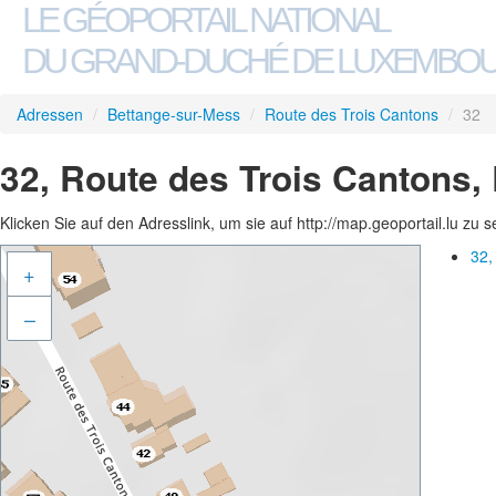
LE GÉOPORTAIL NATIONAL
DU GRAND-DUCHÉ DE LUXEMBO
Adressen
/
Bettange-sur-Mess
/
Route des Trois Cantons
/
32
32, Route des Trois Cantons,
Klicken Sie auf den Adresslink, um sie auf http://map.geoportail.lu zu 
32,
+
–