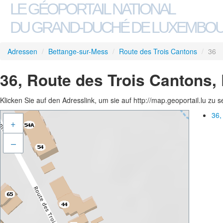
LE GÉOPORTAIL NATIONAL
DU GRAND-DUCHÉ DE LUXEMBO
Adressen
/
Bettange-sur-Mess
/
Route des Trois Cantons
/
36
36, Route des Trois Cantons,
Klicken Sie auf den Adresslink, um sie auf http://map.geoportail.lu zu 
36,
+
–