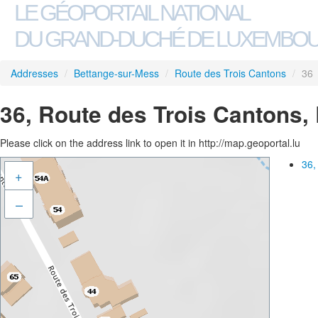
LE GÉOPORTAIL NATIONAL
DU GRAND-DUCHÉ DE LUXEMBO
Addresses
/
Bettange-sur-Mess
/
Route des Trois Cantons
/
36
36, Route des Trois Cantons,
Please click on the address link to open it in http://map.geoportal.lu
36,
+
–