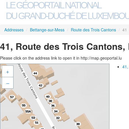
LE GÉOPORTAIL NATIONAL
DU GRAND-DUCHÉ DE LUXEMBO
Addresses
/
Bettange-sur-Mess
/
Route des Trois Cantons
/
41
41, Route des Trois Cantons,
Please click on the address link to open it in http://map.geoportal.lu
41,
+
–