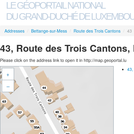
LE GÉOPORTAIL NATIONAL
DU GRAND-DUCHÉ DE LUXEMBO
Addresses
/
Bettange-sur-Mess
/
Route des Trois Cantons
/
43
43, Route des Trois Cantons,
Please click on the address link to open it in http://map.geoportal.lu
43,
+
–