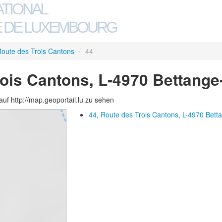
ATIONAL
 DE LUXEMBOURG
oute des Trois Cantons
/
44
rois Cantons, L-4970 Bettang
auf http://map.geoportail.lu zu sehen
44, Route des Trois Cantons, L-4970 Bett