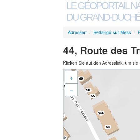
LE GÉOPORTAIL N
DU GRAND-DUCHÉ
Adressen
/
Bettange-sur-Mess
/
R
44, Route des T
Klicken Sie auf den Adresslink, um sie 
+
–