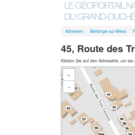
LE GÉOPORTAIL N
DU GRAND-DUCHÉ
Adressen
/
Bettange-sur-Mess
/
R
45, Route des T
Klicken Sie auf den Adresslink, um sie 
+
–