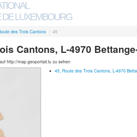
ATIONAL
 DE LUXEMBOURG
oute des Trois Cantons
/
45
rois Cantons, L-4970 Bettang
auf http://map.geoportail.lu zu sehen
45, Route des Trois Cantons, L-4970 Bett