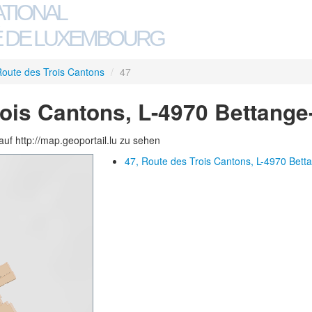
ATIONAL
 DE LUXEMBOURG
oute des Trois Cantons
/
47
rois Cantons, L-4970 Bettang
auf http://map.geoportail.lu zu sehen
47, Route des Trois Cantons, L-4970 Bett