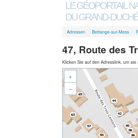
LE GÉOPORTAIL N
DU GRAND-DUCHÉ
Adressen
/
Bettange-sur-Mess
/
R
47, Route des T
Klicken Sie auf den Adresslink, um sie 
+
–