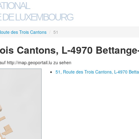
ATIONAL
 DE LUXEMBOURG
oute des Trois Cantons
/
51
rois Cantons, L-4970 Bettang
auf http://map.geoportail.lu zu sehen
51, Route des Trois Cantons, L-4970 Bett