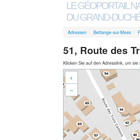
LE GÉOPORTAIL N
DU GRAND-DUCHÉ
Adressen
/
Bettange-sur-Mess
/
R
51, Route des T
Klicken Sie auf den Adresslink, um sie 
+
–