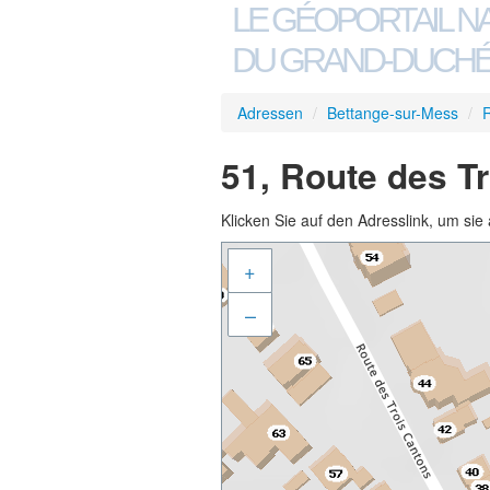
LE GÉOPORTAIL N
DU GRAND-DUCHÉ
Adressen
/
Bettange-sur-Mess
/
R
51, Route des T
Klicken Sie auf den Adresslink, um sie 
+
–