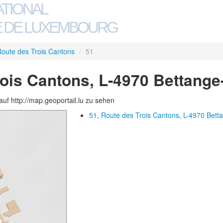
ATIONAL
 DE LUXEMBOURG
oute des Trois Cantons
/
51
rois Cantons, L-4970 Bettang
auf http://map.geoportail.lu zu sehen
51, Route des Trois Cantons, L-4970 Bett