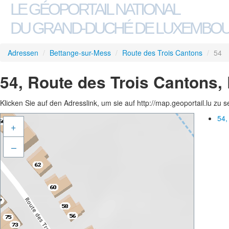
LE GÉOPORTAIL NATIONAL
DU GRAND-DUCHÉ DE LUXEMBO
Adressen
/
Bettange-sur-Mess
/
Route des Trois Cantons
/
54
54, Route des Trois Cantons,
Klicken Sie auf den Adresslink, um sie auf http://map.geoportail.lu zu 
54,
+
–