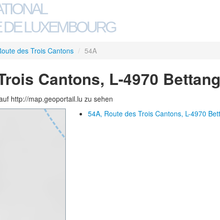
ATIONAL
 DE LUXEMBOURG
oute des Trois Cantons
/
54A
Trois Cantons, L-4970 Bettan
auf http://map.geoportail.lu zu sehen
54A, Route des Trois Cantons, L-4970 Be