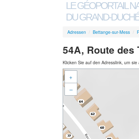
LE GÉOPORTAIL N
DU GRAND-DUCHÉ
Adressen
/
Bettange-sur-Mess
/
R
54A, Route des 
Klicken Sie auf den Adresslink, um sie 
+
–