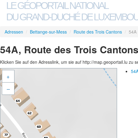
LE GÉOPORTAIL NATIONAL
DU GRAND-DUCHÉ DE LUXEMBO
Adressen
/
Bettange-sur-Mess
/
Route des Trois Cantons
/
54A
54A, Route des Trois Cantons
Klicken Sie auf den Adresslink, um sie auf http://map.geoportail.lu zu 
54A
+
–