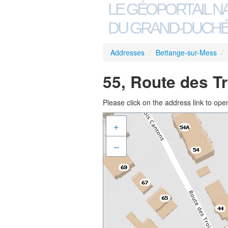
LE GÉOPORTAIL N
DU GRAND-DUCHÉ
Addresses
/
Bettange-sur-Mess
/
55, Route des T
Please click on the address link to open
+
–