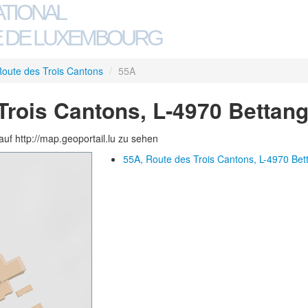
ATIONAL
 DE LUXEMBOURG
oute des Trois Cantons
/
55A
Trois Cantons, L-4970 Bettan
auf http://map.geoportail.lu zu sehen
55A, Route des Trois Cantons, L-4970 Be