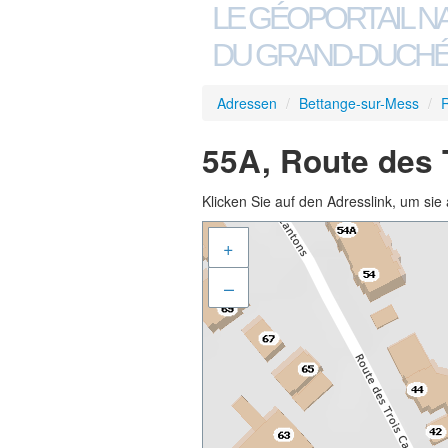
LE GÉOPORTAIL N
DU GRAND-DUCHÉ
Adressen
/
Bettange-sur-Mess
/
R
55A, Route des 
Klicken Sie auf den Adresslink, um sie 
+
–