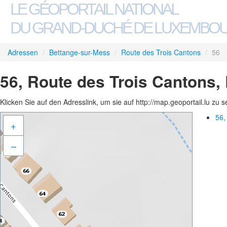
LE GÉOPORTAIL NATIONAL
DU GRAND-DUCHÉ DE LUXEMBO
Adressen
/
Bettange-sur-Mess
/
Route des Trois Cantons
/
56
56, Route des Trois Cantons,
Klicken Sie auf den Adresslink, um sie auf http://map.geoportail.lu zu 
56,
+
–