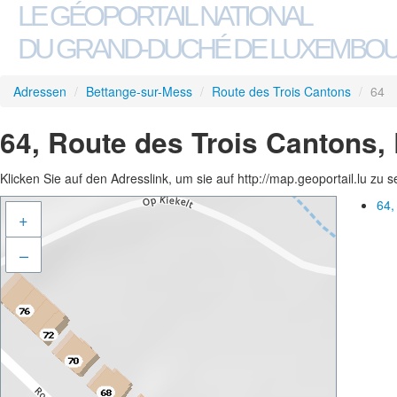
LE GÉOPORTAIL NATIONAL
DU GRAND-DUCHÉ DE LUXEMBO
Adressen
/
Bettange-sur-Mess
/
Route des Trois Cantons
/
64
64, Route des Trois Cantons,
Klicken Sie auf den Adresslink, um sie auf http://map.geoportail.lu zu 
64,
+
–