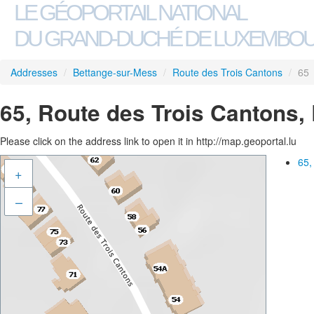
LE GÉOPORTAIL NATIONAL
DU GRAND-DUCHÉ DE LUXEMBO
Addresses
/
Bettange-sur-Mess
/
Route des Trois Cantons
/
65
65, Route des Trois Cantons,
Please click on the address link to open it in http://map.geoportal.lu
65,
+
–