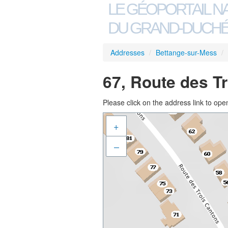
LE GÉOPORTAIL N
DU GRAND-DUCHÉ
Addresses
/
Bettange-sur-Mess
/
67, Route des T
Please click on the address link to open
+
–