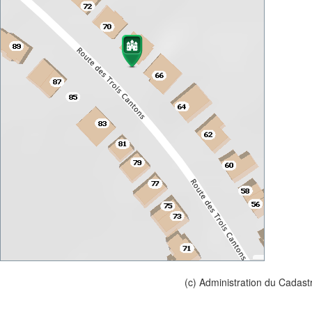
(c) Administration du Cadast