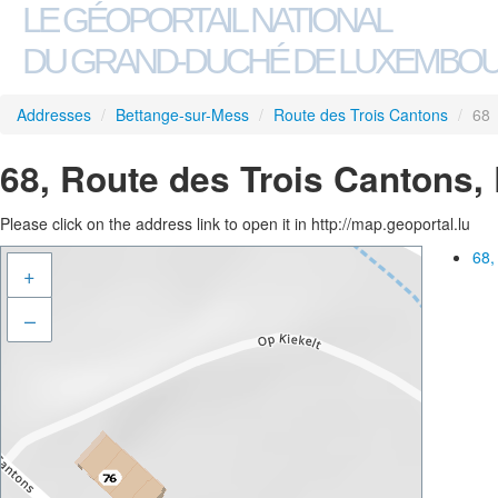
LE GÉOPORTAIL NATIONAL
DU GRAND-DUCHÉ DE LUXEMBO
Addresses
/
Bettange-sur-Mess
/
Route des Trois Cantons
/
68
68, Route des Trois Cantons,
Please click on the address link to open it in http://map.geoportal.lu
68,
+
–