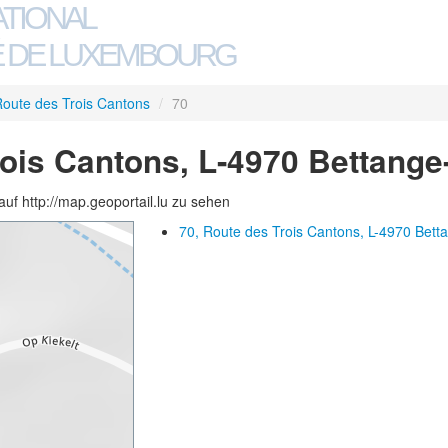
ATIONAL
 DE LUXEMBOURG
oute des Trois Cantons
/
70
rois Cantons, L-4970 Bettang
auf http://map.geoportail.lu zu sehen
70, Route des Trois Cantons, L-4970 Bett