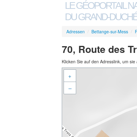
LE GÉOPORTAIL N
DU GRAND-DUCHÉ
Adressen
/
Bettange-sur-Mess
/
R
70, Route des T
Klicken Sie auf den Adresslink, um sie 
+
–