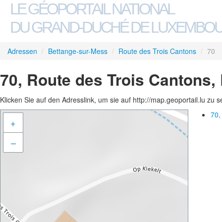
LE GÉOPORTAIL NATIONAL
DU GRAND-DUCHÉ DE LUXEMBO
Adressen
/
Bettange-sur-Mess
/
Route des Trois Cantons
/
70
70, Route des Trois Cantons,
Klicken Sie auf den Adresslink, um sie auf http://map.geoportail.lu zu 
70,
+
–