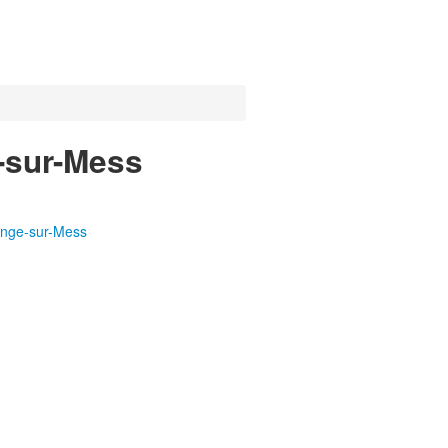
e-sur-Mess
ange-sur-Mess