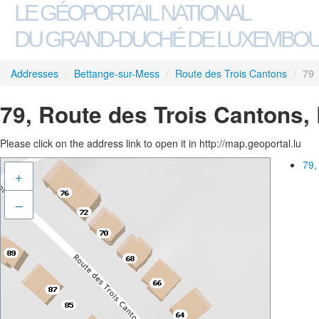
LE GÉOPORTAIL NATIONAL
DU GRAND-DUCHÉ DE LUXEMBO
Addresses
/
Bettange-sur-Mess
/
Route des Trois Cantons
/
79
79, Route des Trois Cantons,
Please click on the address link to open it in http://map.geoportal.lu
79,
+
–