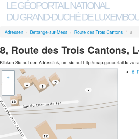
LE GÉOPORTAIL NATIONAL
DU GRAND-DUCHÉ DE LUXEMBO
Adressen
/
Bettange-sur-Mess
/
Route des Trois Cantons
/
8
8, Route des Trois Cantons, 
Klicken Sie auf den Adresslink, um sie auf http://map.geoportail.lu zu 
8, 
+
–