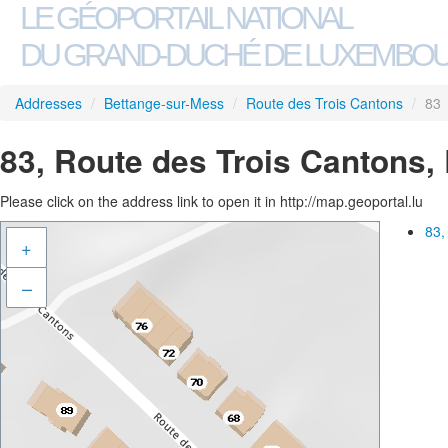
LE GÉOPORTAIL NATIONAL
DU GRAND-DUCHÉ DE LUXEMBO
Addresses
/
Bettange-sur-Mess
/
Route des Trois Cantons
/
83
83, Route des Trois Cantons,
Please click on the address link to open it in http://map.geoportal.lu
83,
+
–