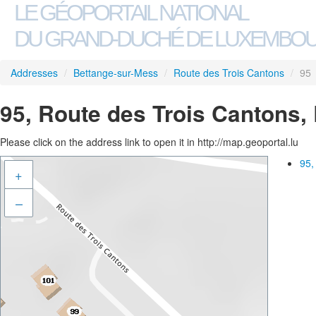
LE GÉOPORTAIL NATIONAL
DU GRAND-DUCHÉ DE LUXEMBO
Addresses
/
Bettange-sur-Mess
/
Route des Trois Cantons
/
95
95, Route des Trois Cantons,
Please click on the address link to open it in http://map.geoportal.lu
95,
+
–