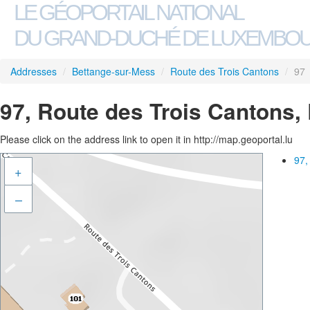
LE GÉOPORTAIL NATIONAL
DU GRAND-DUCHÉ DE LUXEMBO
Addresses
/
Bettange-sur-Mess
/
Route des Trois Cantons
/
97
97, Route des Trois Cantons,
Please click on the address link to open it in http://map.geoportal.lu
97,
+
–