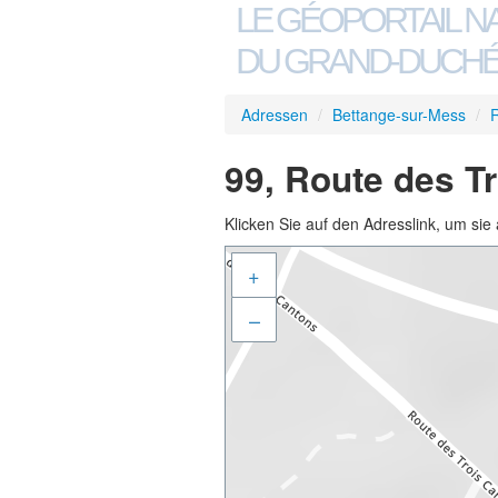
LE GÉOPORTAIL N
DU GRAND-DUCHÉ
Adressen
/
Bettange-sur-Mess
/
R
99, Route des T
Klicken Sie auf den Adresslink, um sie 
+
–