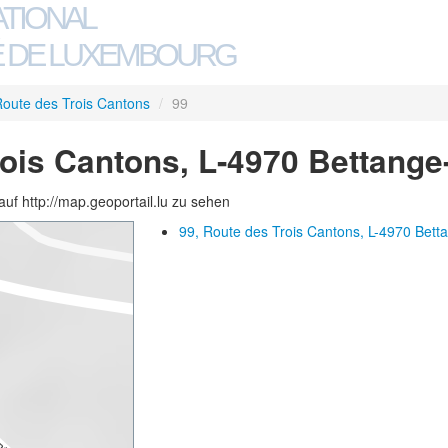
ATIONAL
 DE LUXEMBOURG
oute des Trois Cantons
/
99
rois Cantons, L-4970 Bettang
auf http://map.geoportail.lu zu sehen
99, Route des Trois Cantons, L-4970 Bett