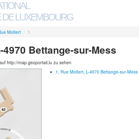
ATIONAL
 DE LUXEMBOURG
ue Moltert
/
1
 L-4970 Bettange-sur-Mess
auf http://map.geoportail.lu zu sehen
1, Rue Moltert, L-4970 Bettange-sur-Mess