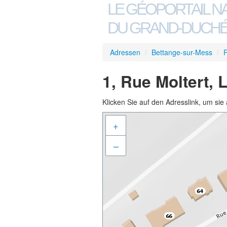
LE GÉOPORTAIL N
DU GRAND-DUCHÉ
Adressen
/
Bettange-sur-Mess
/
R
1, Rue Moltert,
Klicken Sie auf den Adresslink, um sie 
+
–