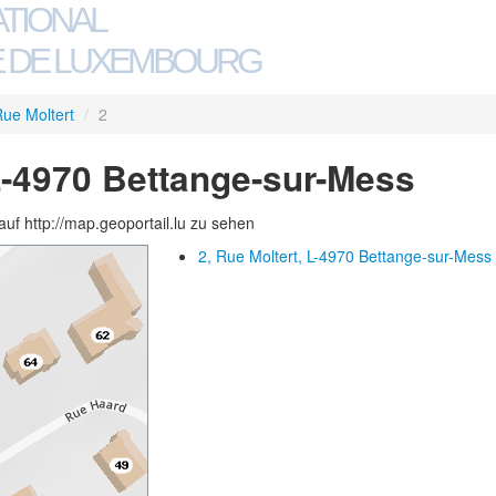
ATIONAL
 DE LUXEMBOURG
ue Moltert
/
2
 L-4970 Bettange-sur-Mess
auf http://map.geoportail.lu zu sehen
2, Rue Moltert, L-4970 Bettange-sur-Mess