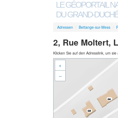
LE GÉOPORTAIL N
DU GRAND-DUCHÉ
Adressen
/
Bettange-sur-Mess
/
R
2, Rue Moltert,
Klicken Sie auf den Adresslink, um sie 
+
–