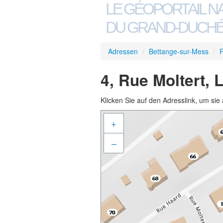
LE GÉOPORTAIL N
DU GRAND-DUCHÉ
Adressen
/
Bettange-sur-Mess
/
R
4, Rue Moltert,
Klicken Sie auf den Adresslink, um sie 
+
–