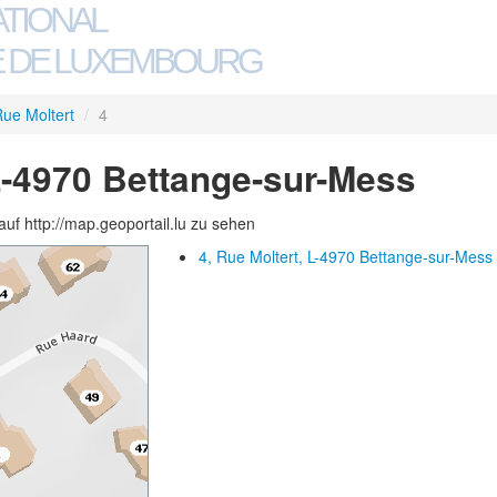
ATIONAL
 DE LUXEMBOURG
ue Moltert
/
4
 L-4970 Bettange-sur-Mess
auf http://map.geoportail.lu zu sehen
4, Rue Moltert, L-4970 Bettange-sur-Mess