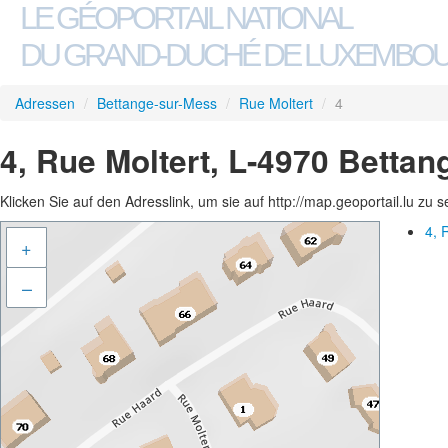
LE GÉOPORTAIL NATIONAL
DU GRAND-DUCHÉ DE LUXEMBO
Adressen
/
Bettange-sur-Mess
/
Rue Moltert
/
4
4, Rue Moltert, L-4970 Betta
Klicken Sie auf den Adresslink, um sie auf http://map.geoportail.lu zu 
4, 
+
–