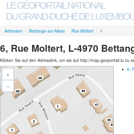
LE GÉOPORTAIL NATIONAL
DU GRAND-DUCHÉ DE LUXEMBO
Adressen
/
Bettange-sur-Mess
/
Rue Moltert
/
6
6, Rue Moltert, L-4970 Betta
Klicken Sie auf den Adresslink, um sie auf http://map.geoportail.lu zu 
6, 
+
–