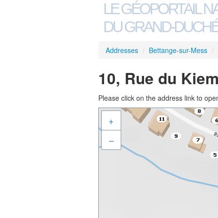
LE GÉOPORTAIL N
DU GRAND-DUCHÉ
Addresses
/
Bettange-sur-Mess
/
10, Rue du Kiem
Please click on the address link to open
+
–