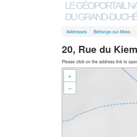
LE GÉOPORTAIL N
DU GRAND-DUCHÉ
Addresses
/
Bettange-sur-Mess
/
20, Rue du Kiem
Please click on the address link to open
+
–