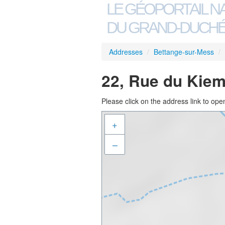
LE GÉOPORTAIL N
DU GRAND-DUCHÉ
Addresses
/
Bettange-sur-Mess
/
22, Rue du Kiem
Please click on the address link to open
+
–