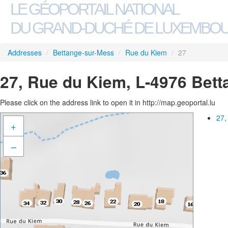
LE GÉOPORTAIL NATIONAL
DU GRAND-DUCHÉ DE LUXEMBO
Addresses
/
Bettange-sur-Mess
/
Rue du Kiem
/
27
27, Rue du Kiem, L-4976 Bet
Please click on the address link to open it in http://map.geoportal.lu
27,
+
–