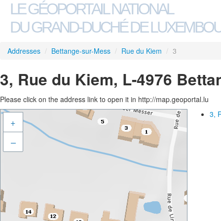
LE GÉOPORTAIL NATIONAL
DU GRAND-DUCHÉ DE LUXEMBO
Addresses
/
Bettange-sur-Mess
/
Rue du Kiem
/
3
3, Rue du Kiem, L-4976 Bett
Please click on the address link to open it in http://map.geoportal.lu
3, 
+
–