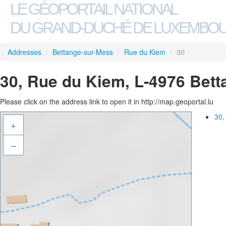
LE GÉOPORTAIL NATIONAL
DU GRAND-DUCHÉ DE LUXEMBO
Addresses
/
Bettange-sur-Mess
/
Rue du Kiem
/
30
30, Rue du Kiem, L-4976 Bet
Please click on the address link to open it in http://map.geoportal.lu
30,
+
–