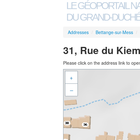
LE GÉOPORTAIL N
DU GRAND-DUCHÉ
Addresses
/
Bettange-sur-Mess
/
31, Rue du Kiem
Please click on the address link to open
+
–