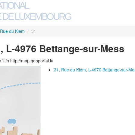
ATIONAL
 DE LUXEMBOURG
Rue du Kiem
/
31
, L-4976 Bettange-sur-Mess
 it in http://map.geoportal.lu
31, Rue du Kiem, L-4976 Bettange-sur-Me