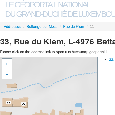
LE GÉOPORTAIL NATIONAL
DU GRAND-DUCHÉ DE LUXEMBO
Addresses
/
Bettange-sur-Mess
/
Rue du Kiem
/
33
33, Rue du Kiem, L-4976 Bet
Please click on the address link to open it in http://map.geoportal.lu
33,
+
–