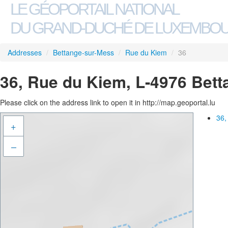
LE GÉOPORTAIL NATIONAL
DU GRAND-DUCHÉ DE LUXEMBO
Addresses
/
Bettange-sur-Mess
/
Rue du Kiem
/
36
36, Rue du Kiem, L-4976 Bet
Please click on the address link to open it in http://map.geoportal.lu
36,
+
–