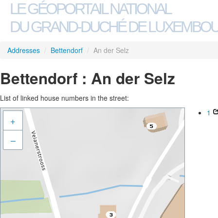
LE GÉOPORTAIL NATIONAL
DU GRAND-DUCHÉ DE LUXEMBO
Addresses
/
Bettendorf
/
An der Selz
Bettendorf : An der Selz
List of linked house numbers in the street:
1
+
–