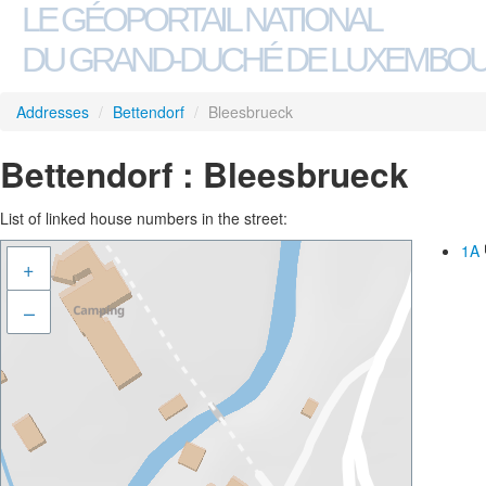
LE GÉOPORTAIL NATIONAL
DU GRAND-DUCHÉ DE LUXEMBO
Addresses
/
Bettendorf
/
Bleesbrueck
Bettendorf : Bleesbrueck
List of linked house numbers in the street:
1A
+
–