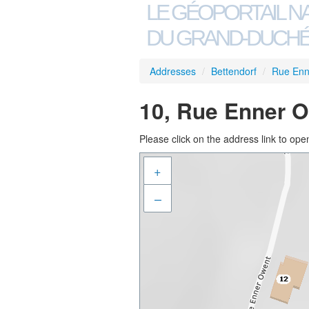
LE GÉOPORTAIL N
DU GRAND-DUCHÉ
Addresses
/
Bettendorf
/
Rue Enn
10, Rue Enner O
Please click on the address link to open
+
–