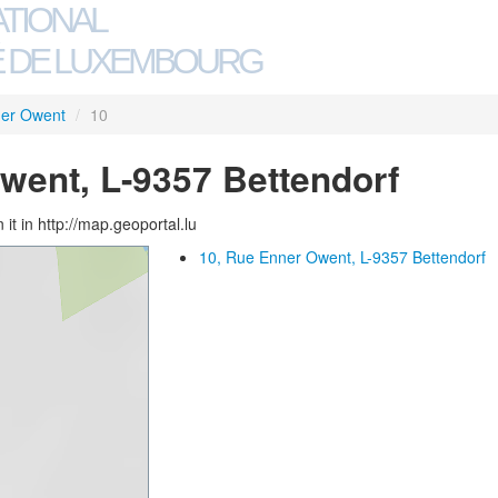
ATIONAL
 DE LUXEMBOURG
er Owent
/
10
went, L-9357 Bettendorf
 it in http://map.geoportal.lu
10, Rue Enner Owent, L-9357 Bettendorf