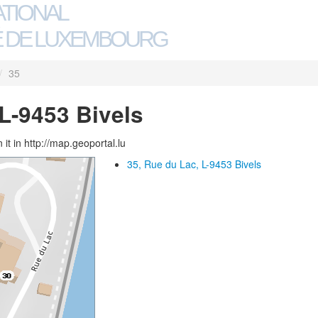
ATIONAL
 DE LUXEMBOURG
/
35
 L-9453 Bivels
 it in http://map.geoportal.lu
35, Rue du Lac, L-9453 Bivels