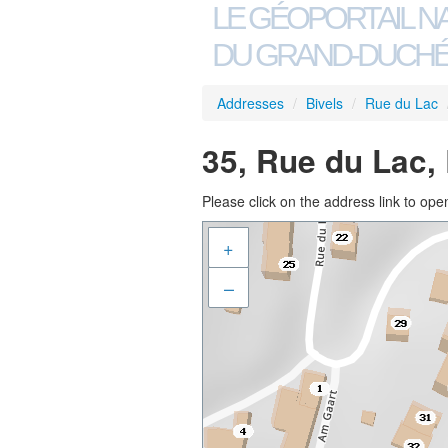
LE GÉOPORTAIL N
DU GRAND-DUCHÉ
Addresses
/
Bivels
/
Rue du Lac
35, Rue du Lac,
Please click on the address link to open
+
–