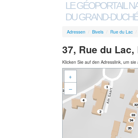
LE GÉOPORTAIL N
DU GRAND-DUCHÉ
Adressen
/
Bivels
/
Rue du Lac
/
37, Rue du Lac,
Klicken Sie auf den Adresslink, um sie 
+
–